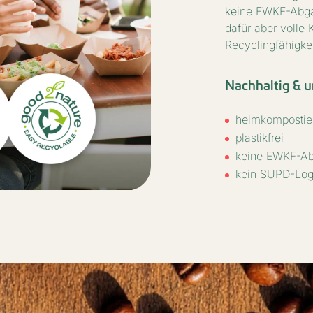
keine EWKF-Abga
dafür aber volle 
Recyclingfähigkei
Nachhaltig & u
heimkompostier
plastikfrei
keine EWKF-A
kein SUPD-Log