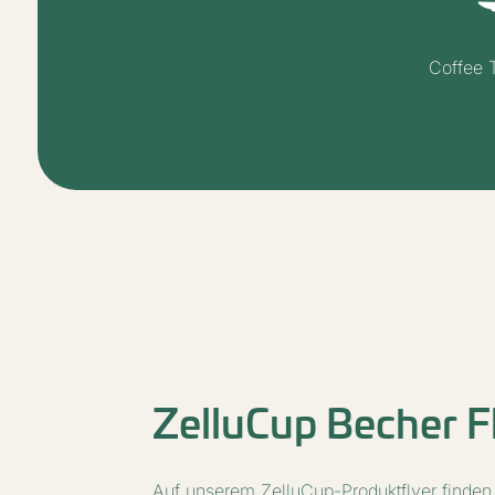
Coffee 
ZelluCup Becher F
Auf unserem ZelluCup-Produktflyer finden 