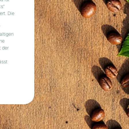
cs“
ert. Die
f
altigen
ne
t der
ässt
m