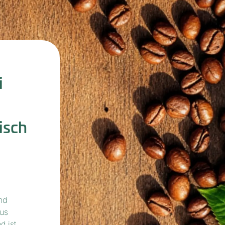
i
isch
nd
aus
d ist