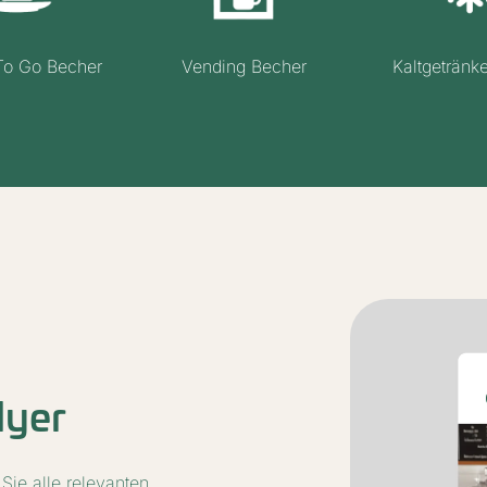
To Go Becher
Vending Becher
Kaltgetränk
lyer
Sie alle relevanten