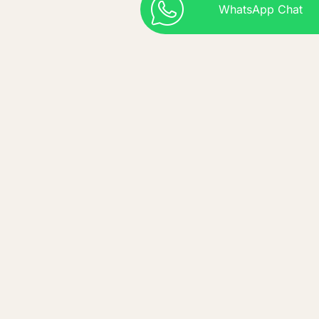
biologisch abbaubar und erfüllen höchste
WhatsApp Chat
Standards an Umweltverträglichkeit.