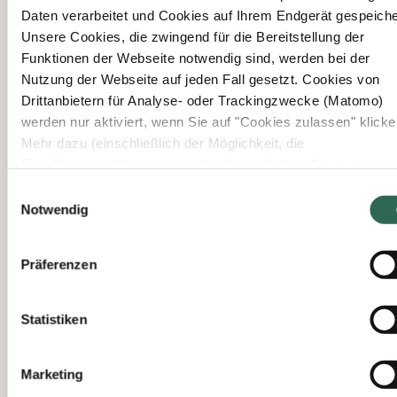
Daten verarbeitet und Cookies auf Ihrem Endgerät gespeiche
Ihr Branding. Ob
Unsere Cookies, die zwingend für die Bereitstellung der
gelasertes Holz-
Funktionen der Webseite notwendig sind, werden bei der
Besteck, bedruckte
Nutzung der Webseite auf jeden Fall gesetzt. Cookies von
Papiertragetaschen
Drittanbietern für Analyse- oder Trackingzwecke (Matomo)
oder
werden nur aktiviert, wenn Sie auf "Cookies zulassen" klicke
naturbelassene
Mehr dazu (einschließlich der Möglichkeit, die
Palmblatt-Teller –
Einwilligungserklärung zu widerrufen) erfahren Sie in unserer
Sie zeigen Haltung
Datenschutzerklärung
—
Impressum
.
und hinterlassen
Einwilligungsauswahl
Notwendig
Eindruck. Ihre
Gäste spüren die
Qualität und
Präferenzen
schätzen den
bewussten
Umgang mit
Statistiken
natürlichen
Ressourcen.
Marketing