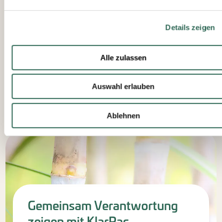
Mehr
Details zeigen
zum
Branding
Alle zulassen
erfahren
Auswahl erlauben
Ablehnen
Gemeinsam Verantwortung