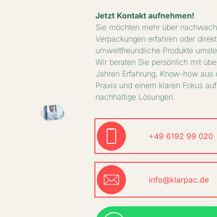
Blätter ab, so wie bei unseren
Jetzt Kontakt aufnehmen!
Laubbäumen im Herbst. In der Produktion
Sie möchten mehr über nachwac
werden die Blätter mit reinem
Verpackungen erfahren oder direkt
Quellwasser unter Hochdruck gereinigt,
umweltfreundliche Produkte umst
bis sie sauber sind. Das verwendete
Wir beraten Sie persönlich mit übe
Wasser ist unbehandelt und wird
Jahren Erfahrung, Know-how aus 
anschließend ins umliegende Ökosystem
Praxis und einem klaren Fokus auf
zurückgeführt. Unter Hitze und Druck
nachhaltige Lösungen.
werden die Blätter anschließend in Form
gebracht und geschnitten und hygienisch
gereinigt. Zum Schluss werden sie poliert
+49 6192 99 020
und unter UV-Licht entkeimt. Somit ist
garantiert, dass Sie ein hygienisch
einwandfreies Produkt verwenden.
Unsere Artikel sind zertifiziert oder
info@klarpac.de
stammen beispielsweise aus natürlich
gewachsenen Ressourcen ohne
Zusatzstoffe. Viele Verpackungen sind