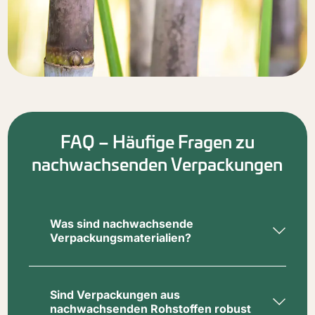
FAQ – Häufige Fragen zu
nachwachsenden Verpackungen
Was sind nachwachsende
Verpackungsmaterialien?
Materialien wie Holz, Palmblatt oder
Papier stammen aus biologischen,
erneuerbaren Quellen – häufig aus
Sind Verpackungen aus
nachhaltiger Forstwirtschaft. Sie lassen
nachwachsenden Rohstoffen robust