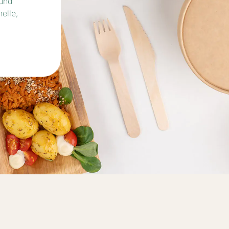
 und
elle,