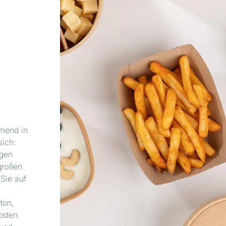
mend in
sich:
ngen
großen
Sie auf
ton,
sten.