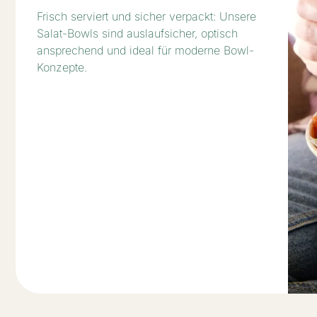
Von knusprig bis kreativ: Unsere
Pizzakartons halten warm, transportieren
sicher und lassen sich bei Bedarf individuell
gestalten.