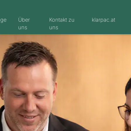
oge
Über
Kontakt zu
klarpac.at
uns
uns